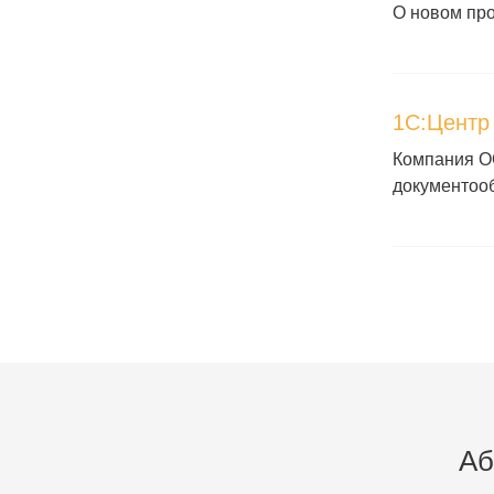
О новом пр
1C:Центр
Компания ОО
документоо
Аб