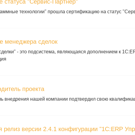
е статуса "Сервис-Партнер"
аммные технологии" прошла сертификацию на статус "Сер
е менеджера сделок
делки" - это подсистема, являющаяся дополнением к 1С:E
ция
одитель проекта
ль внедрения нашей компании подтвердил свою квалифик
я релиз версии 2.4.1 конфигурации "1С:ERP Уп