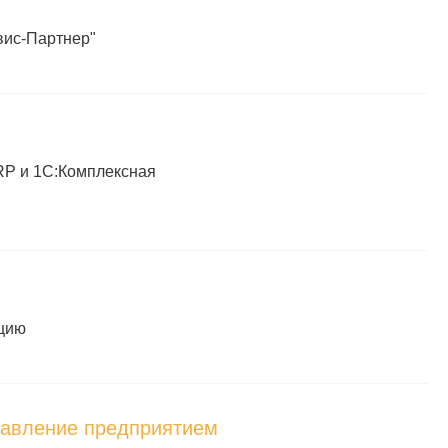
вис-Партнер"
RP и 1С:Комплексная
ацию
равление предприятием