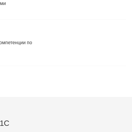
ами
компетенции по
 1C