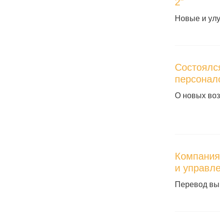
2"
Новые и ул
Состоялся
персонал
О новых во
Компания
и управл
Перевод вып