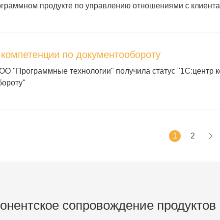
ограммном продукте по управлению отношениями с клиент
 компетенции по документообороту
О "Программные технологии" получила статус "1С:центр 
бороту"
1
2
онентское сопровождение продуктов