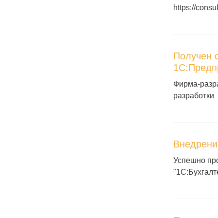
https://consu
Получен 
1С:Предп
Фирма-разр
разработки
Внедрени
Успешно пр
"1С:Бухгалт