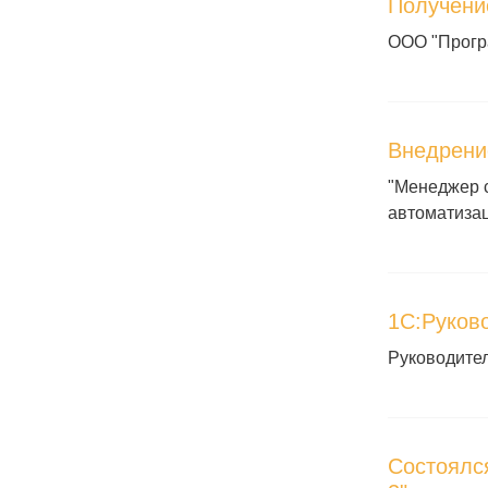
Получени
ООО "Прогр
Внедрени
"Менеджер с
автоматиза
1С:Руков
Руководите
Состоялс