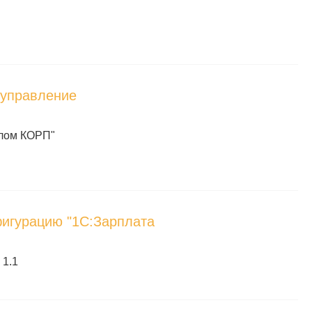
 управление
алом КОРП"
игурацию "1С:Зарплата
 1.1