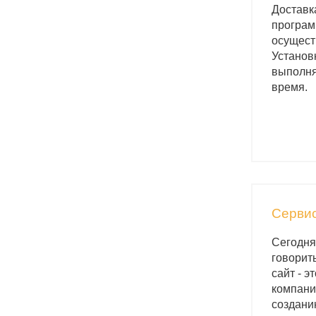
Доставк
програм
осущест
Установ
выполня
время.
Серви
Сегодня
говорить
сайт - 
компани
создани