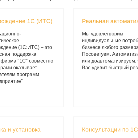
вождение 1С (ИТС)
Реальная автомати
ационно-
Мы удовлетворим
гическое
индивидуальные потреб
ждение (1С:ИТС) – это
бизнесе любого размера
сная поддержка,
Посоветуем. Автоматиз
 фирма "1С" совместно
или доавтоматизируем.
ерами оказывает
Вас удивит быстрый рез
ателям программ
дприятие"
ка и установка
Консультации по 1