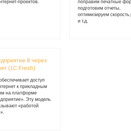
нтернет-проектов.
поправим печатные фо
подготовим отчеты,
оптимизируем скорость
и т.д.
дприятие 8 через
ет (1C:Fresh)
обеспечивает доступ
нтернет к прикладным
м на платформе
дприятие». Эту модель
азывают «работой
».