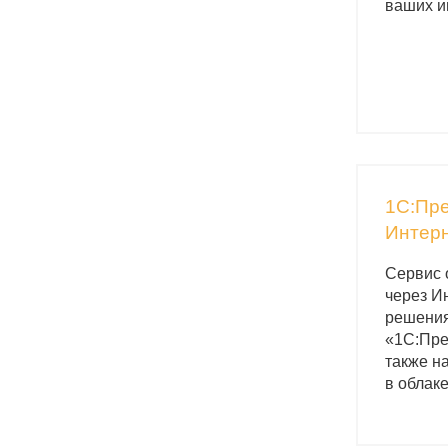
ваших и
1С:Пре
Интерн
Сервис 
через И
решения
«1С:Пре
также н
в облаке