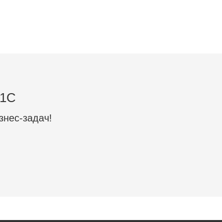
 1C
знес-задач!