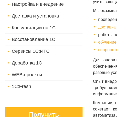
учитывающий
Настройка и внедрение
Мы оказыва
Доставка и установка
проведе
доставка 
Консультации по 1С
работы п
Восстановление 1С
обучение
сопровож
Сервисы 1С:ИТС
Для операт
Доработка 1С
обеспечени
разовые усл
WEB-проекты
Опыт внедр
1C:Fresh
требует ком
информацион
Компании, 
сочетает к
Получить
автоматизац