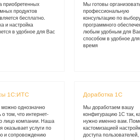
а приобретенных
Мы готовы организоват
мных продуктов
профессиональную
вляется бесплатно.
консультацию по выбор
ка и настройка
программного обеспече
ется в удобное для Вас
любым удобным для Ва
способом в удобное для
время
сы 1С:ИТС
Доработка 1С
 можно однозначно
Мы доработаем вашу
 о том, что интернет-
конфигурацию 1С так, к
это лицо компании. Наша
нужно именно вам. Пом
я оказывает услуги по
кастомизацией настрой
ю и сопровождению
доступа пользователей,