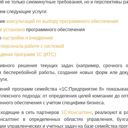
 не только сиюминутные требования, но и перспективы ра
ем следующие услуги:
ние
консультаций по выбору программного обеспечения
и установка
программного обеспечения
о
настройке и внедрению
 персонала работе с системой
дение программ 1С (ИТС)
ивного решения текущих задач (например, срочного о
я бесперебойной работы, создания новых форм или док
уги.
ений программ семейства «1С:Предприятие 8» показывает
плексного подхода: от определения целей компании до о
ного обеспечения с учетом специфики бизнеса.
входящие в сеть партнеров
1С:Консалтинг
, реализуют в р
онсалтинг в определенных областях управления, бухг
ии управленческих и учетных задач на базе семейства пр