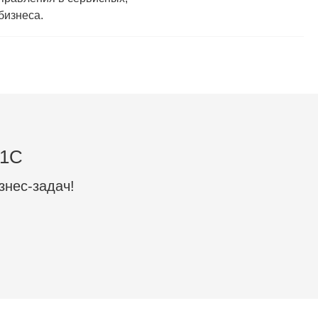
бизнеса.
 1C
знес-задач!