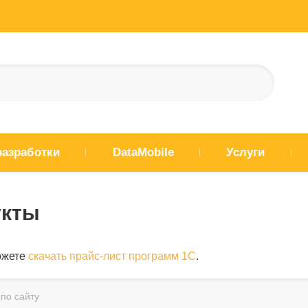
разработки
DataMobile
Услуги
укты
ожете
скачать прайс-лист программ 1С
.