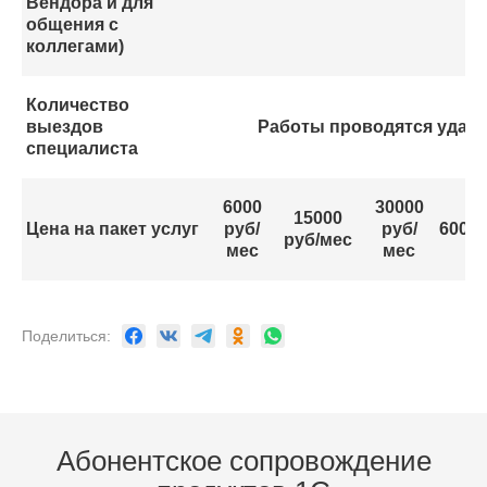
Вендора и для
общения с
коллегами)
Количество
выездов
Работы проводятся удал
специалиста
6000
30000
15000
Цена на пакет услуг
руб/
руб/
60000
руб/мес
мес
мес
Поделиться:
Абонентское сопровождение