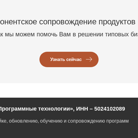
онентское сопровождение продуктов
ак мы можем помочь Вам в решении типовых би
Узнать сейчас
Программные технологии», ИНН – 5024102089
ойке, обновлению, обучению и сопровождению программ