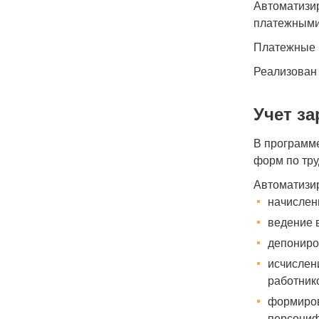
Автоматизир
платежными
Платежные п
Реализован
Учет з
В программе
форм по тру
Автоматизи
начислен
ведение 
депониро
исчислен
работник
формиров
персониф