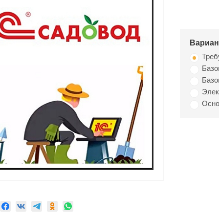
Вариан
Треб
Базо
Базо
Элек
Осно