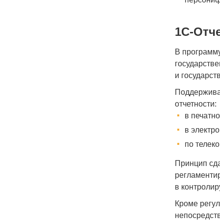
1С-Отч
В программ
государстве
и государст
Поддержива
отчетности:
в печатн
в электр
по телек
Принцип сда
регламентир
в контроли
Кроме регу
непосредст