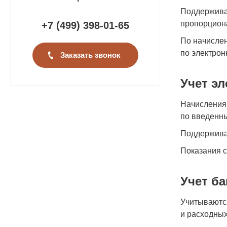
Поддерживае
пропорциона
+7 (499
)
398-01-65
По начисле
по электрон
Заказать звонок
Учет э
Начисления 
по введенн
Поддержива
Показания с
Учет б
Учитываютс
и расходных