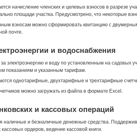
тся начисление членских и целевых взносов в разрезе уча
льно площади участка. Предусмотрено, что некоторые взн
нным взносам можно сформировать квитанцию с двумерным 
ной почте.
лектроэнергии и водоснабжения
за электроэнергию и воду по установленным на садовых у
ым показаниям и указанным тарифам.
ются однотарифные, двухтарифные и трехтарифные счетчи
четчиков можно загружать из файла в формате Excel.
анковских и кассовых операций
я наличные и безналичные денежные средства. Поддержива
 кассовых ордеров, ведение кассовой книги.