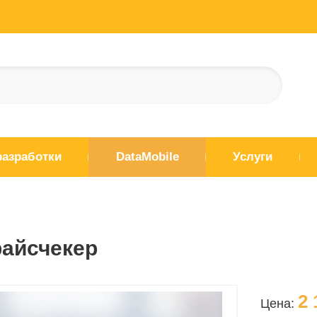
разработки
DataMobile
Услуги
айсчекер
2 
Цена: