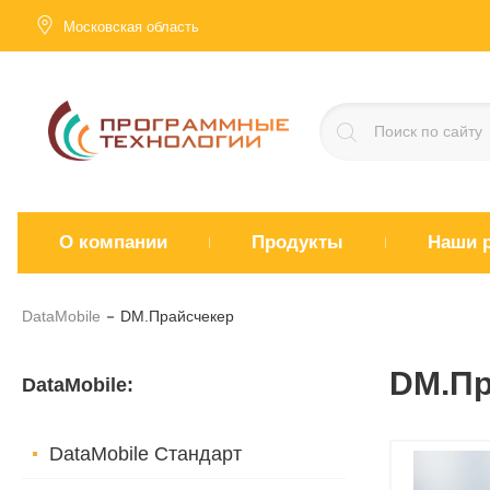
Московская область
О компании
Продукты
Наши 
DataMobile
DM.Прайсчекер
DM.Пр
DataMobile
:
DataMobile Стандарт