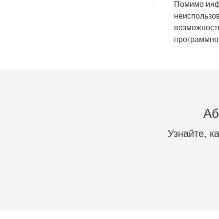
Помимо инфо
неиспользов
возможност
программное
Аб
Узнайте, к