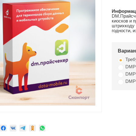
Информац
DM.Прайсч
киосков и 
штрихкоду 
годности, 
Вариан
Треб
DMPC
DMPC
DMPC