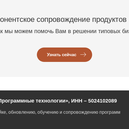
онентское сопровождение продуктов
ак мы можем помочь Вам в решении типовых би
Узнать сейчас
Программные технологии», ИНН – 5024102089
ойке, обновлению, обучению и сопровождению программ