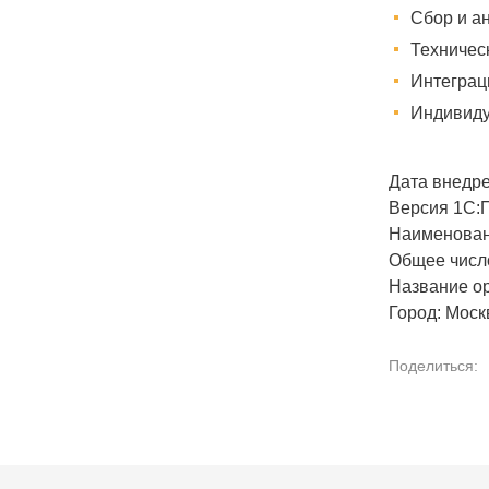
Сбор и а
Техничес
Интеграц
Индивиду
Дата внедре
Версия 1С:
Наименован
Общее число
Название о
Город: Моск
Поделиться: