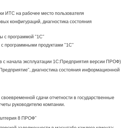
ки ИТС на рабочее место пользователя
вых конфигураций, диагностика состояния
ы с программой "1С"
 с программными продуктами "1С"
в с начала эксплуатации 1С:Предприятия версии ПРОФ)
Предприятие", диагностика состояния информационной
 своевременной сдачи отчетности в государственные
тчеты руководителю компании.
галтерия 8 ПРОФ"
торской задолженности в масштабе каждого клиента;