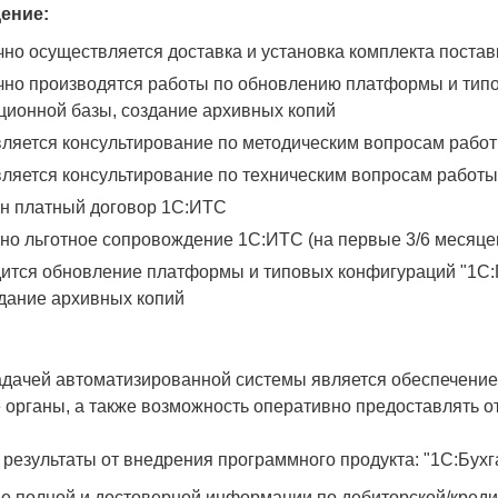
ение:
но осуществляется доставка и установка комплекта постав
но производятся работы по обновлению платформы и типо
ионной базы, создание архивных копий
ляется консультирование по методическим вопросам работ
ляется консультирование по техническим вопросам работы
 платный договор 1С:ИТС
о льготное сопровождение 1С:ИТС (на первые 3/6 месяце
ится обновление платформы и типовых конфигураций "1С:
здание архивных копий
дачей автоматизированной системы является обеспечение
органы, а также возможность оперативно предоставлять о
езультаты от внедрения программного продукта: "1C:Бух
е полной и достоверной информации по дебиторской/креди