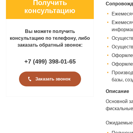
Получить
Сопровожд
консультацию
Ежемесяч
Ежемесяч
информац
Вы можете получить
консультацию по телефону, либо
Осуществ
заказать обратный звонок:
Осуществ
Оформлен
+7 (499
)
398-01-65
Оформлен
Производ
Заказать звонок
базы, со
Описание
Основной за
фискальные 
Ожидаемые р
Получени