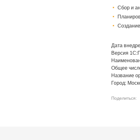
Сбор и а
Планиров
Создание
Дата внедре
Версия 1С:
Наименован
Общее число
Название о
Город: Моск
Поделиться: