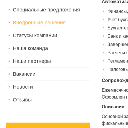
Автоматиз
Специальные предложения
Финансы,
Учет бух
Внедренные решения
Бухгалтер
Статусы компании
Банк и ка
Завершен
Наша команда
Расчеты 
Наши партнеры
Регламен
Налоговы
Вакансии
Сопровожд
Новости
Ежемесячно 
Оформлен п
Отзывы
Описание
Основной за
фискальные 